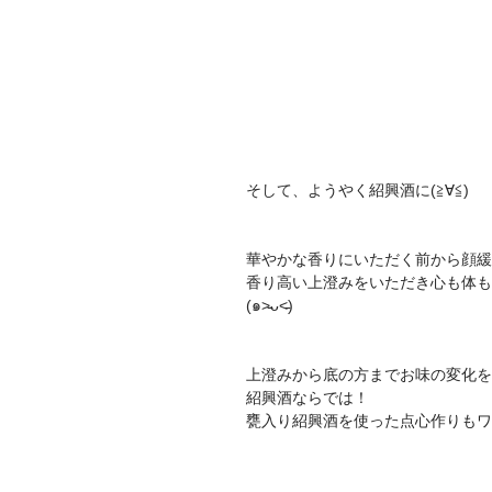
そして、ようやく紹興酒に(≧∀≦) 
華やかな香りにいただく前から顔緩
香り高い上澄みをいただき心も体も
(๑˃̵ᴗ˂̵)
上澄みから底の方までお味の変化を
紹興酒ならでは！
甕入り紹興酒を使った点心作りもワ