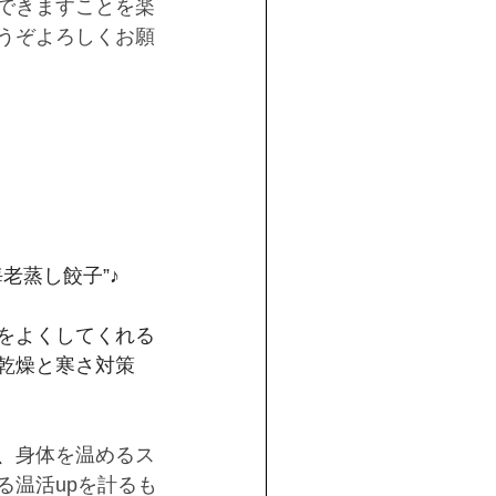
できますことを楽
うぞよろしくお願
韮海老蒸し餃子”♪
をよくしてくれる
乾燥と寒さ対策
、
身体を温めるス
る温活upを計るも